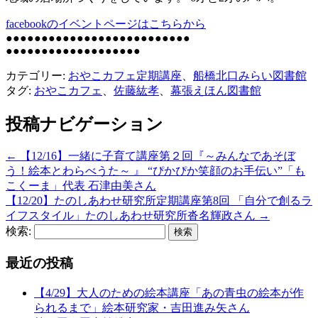
facebookのイベントページはこちらから
●●●●●●●●●●●●●●●●●●●●●●●●●●
●●●●●●●●●●●●●●●●●●●
カテゴリー:
おやこカフェ定期講座
、
船橋北口みらい図書館
タグ:
おやこカフェ
、
佐藤紘孝
、
幕張えほん図書館
投稿ナビゲーション
←
【12/16】一緒に子育て講座第２回『～みんなであそぼ
う！絵本とわらべうた～ 』 “ぴかぴか笑顔のお手伝い”「も
こくーま」代表 石津由美さん
【12/20】たのしあわせ研究所定期講座第8回 「自分で創るラ
イフスタイル」たのしあわせ研究所沓名輝政さん
→
検索:
最近の投稿
【4/29】大人のための絵本講座「あの青虫の絵本が作
られるまで」絵本研究家・吉田進み矢さん