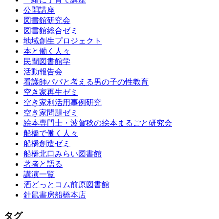
公開講座
図書館研究会
図書館総合ゼミ
地域創生プロジェクト
本と働く人々
民間図書館学
活動報告会
看護師パパと考える男の子の性教育
空き家再生ゼミ
空き家利活用事例研究
空き家問題ゼミ
絵本専門士・波賀稔の絵本まるごと研究会
船橋で働く人々
船橋創造ゼミ
船橋北口みらい図書館
著者と語る
講演一覧
酒どっとコム前原図書館
針鼠書房船橋本店
タグ