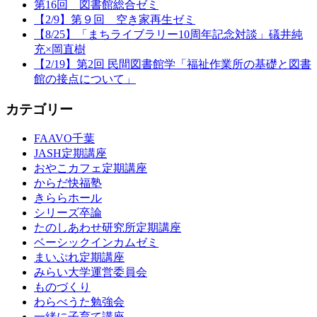
第16回 図書館総合ゼミ
【2/9】第９回 空き家再生ゼミ
【8/25】「まちライブラリー10周年記念対談」礒井純
充×岡直樹
【2/19】第2回 民間図書館学「福祉作業所の基礎と図書
館の接点について」
カテゴリー
FAAVO千葉
JASH定期講座
おやこカフェ定期講座
からだ快福塾
きららホール
シリーズ卒論
たのしあわせ研究所定期講座
ベーシックインカムゼミ
まいぷれ定期講座
みらい大学運営委員会
ものづくり
わらべうた勉強会
一緒に子育て講座