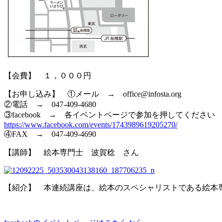
【会費】 １，０００円
【お申し込み】 ①メール → office@infosta.org
②電話 → 047-409-4680
③facebook → 各イベントページで参加を押してください
https://www.facebook.com/events/1743989619205270/
④FAX → 047-409-4690
【講師】 絵本専門士 波賀稔 さん
【紹介】 本連続講座は、絵本のスペシャリストである絵
本