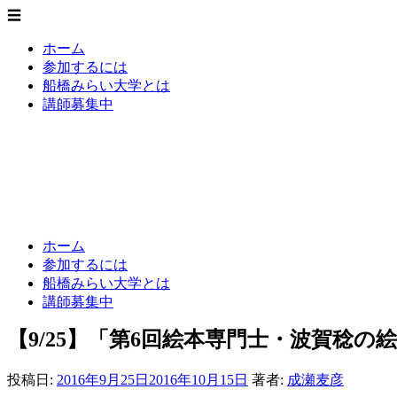
☰
ホーム
参加するには
船橋みらい大学とは
講師募集中
船橋みらい大学
いまをみらいに - 新たな知の創造
ホーム
参加するには
船橋みらい大学とは
講師募集中
【9/25】「第6回絵本専門士・波賀稔
投稿日:
2016年9月25日
2016年10月15日
著者:
成瀬麦彦