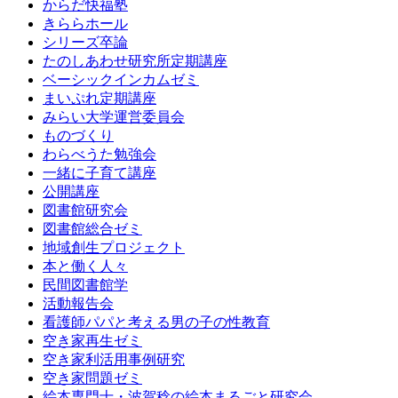
からだ快福塾
きららホール
シリーズ卒論
たのしあわせ研究所定期講座
ベーシックインカムゼミ
まいぷれ定期講座
みらい大学運営委員会
ものづくり
わらべうた勉強会
一緒に子育て講座
公開講座
図書館研究会
図書館総合ゼミ
地域創生プロジェクト
本と働く人々
民間図書館学
活動報告会
看護師パパと考える男の子の性教育
空き家再生ゼミ
空き家利活用事例研究
空き家問題ゼミ
絵本専門士・波賀稔の絵本まるごと研究会