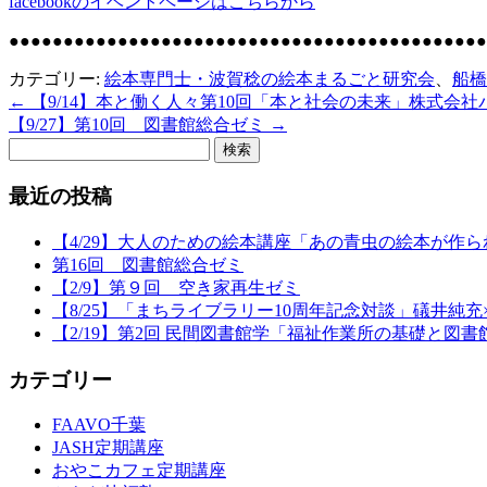
facebookのイベントページはこちらから
●●●●●●●●●●●●●●●●●●●●●●●●●●
●●●●●●●●●●●●●●●●●●
カテゴリー:
絵本専門士・波賀稔の絵本まるごと研究会
、
船橋
←
【9/14】本と働く人々第10回「本と社会の未来」株式会
投
【9/27】第10回 図書館総合ゼミ
→
稿
検
索:
ナ
最近の投稿
ビ
ゲ
【4/29】大人のための絵本講座「あの青虫の絵本が作
第16回 図書館総合ゼミ
ー
【2/9】第９回 空き家再生ゼミ
【8/25】「まちライブラリー10周年記念対談」礒井純充
シ
【2/19】第2回 民間図書館学「福祉作業所の基礎と図
ョ
カテゴリー
ン
FAAVO千葉
JASH定期講座
おやこカフェ定期講座