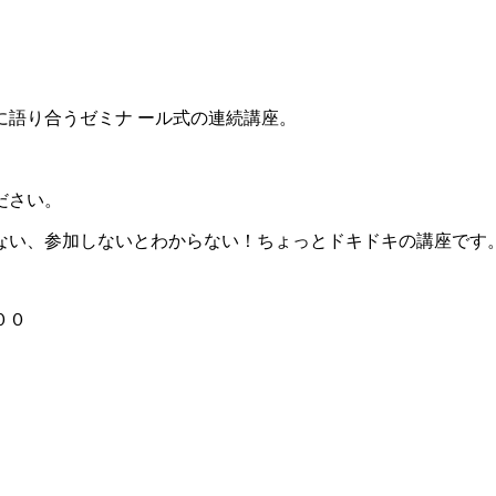
に語り合うゼミナ ール式の連続講座。
ださい。
ない、参加しないとわからない！ちょっとドキドキの講
座です
００
）