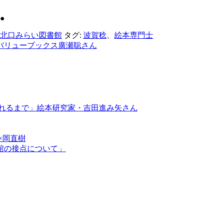
●
北口みらい図書館
タグ:
波賀稔
、
絵本専門士
社バリューブックス廣瀬聡さん
られるまで」絵本研究家・吉田進み矢さん
×岡直樹
書館の接点について」