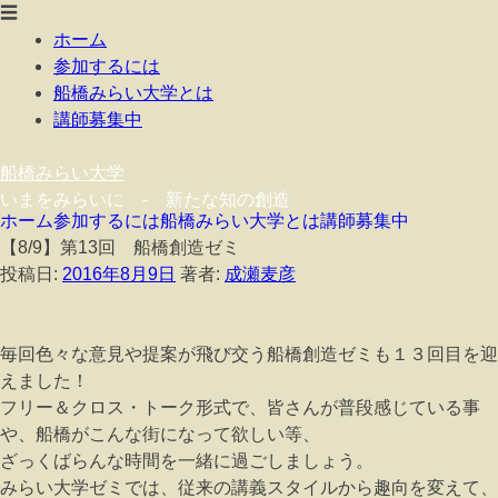
☰
ホーム
参加するには
船橋みらい大学とは
講師募集中
船橋みらい大学
いまをみらいに - 新たな知の創造
ホーム
参加するには
船橋みらい大学とは
講師募集中
【8/9】第13回 船橋創造ゼミ
投稿日:
2016年8月9日
著者:
成瀬麦彦
毎回色々な意見や提案が飛び交う船橋創造ゼミも１３回目を迎
えました！
フリー＆クロス・トーク形式で、皆さんが
普段感じている事
や、船橋がこんな街になって欲しい等、
ざっくばらんな時間を一緒に過ごしましょう。
みらい大学ゼミでは、従来の講義スタイルから趣向を変え
て、