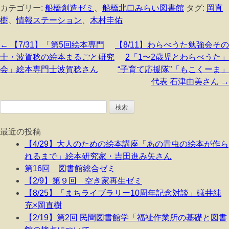
カテゴリー:
船橋創造ゼミ
、
船橋北口みらい図書館
タグ:
岡直
樹
、
情報ステーション
、
木村圭佑
投
←
【7/31】「第5回絵本専門
【8/11】わらべうた勉強会その
稿
士・波賀稔の絵本まるごと研究
2「1〜2歳児とわらべうた」
ナ
会」絵本専門士波賀稔さん
“子育て応援隊”「もこくーま」
ビ
代表 石津由美さん
→
ゲ
ー
検
シ
索:
ョ
最近の投稿
ン
【4/29】大人のための絵本講座「あの青虫の絵本が作ら
れるまで」絵本研究家・吉田進み矢さん
第16回 図書館総合ゼミ
【2/9】第９回 空き家再生ゼミ
【8/25】「まちライブラリー10周年記念対談」礒井純
充×岡直樹
【2/19】第2回 民間図書館学「福祉作業所の基礎と図書