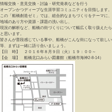
情報交換・意見交換・討論・研究発表などを行う
オー
プンかつディープな生涯学習コミュニティを目指します。
この「船橋創造ゼミ」では、総合的なまちづくりをテーマ
に、
地域のあり方や資源・課題の洗い出し、
現況の解析な
ど、船橋の街づくりについて幅広く取り扱えたら
と思いま
す。
皆さんが普段感じている事や、船橋がこんな街になって欲
しい
等、まずは一緒に語り合いましょう。
【日 時】 ２０１６年８月９日（火）１９：００～
【会 場】 船橋北口みらい図書館（船橋市海神2-8-
14）