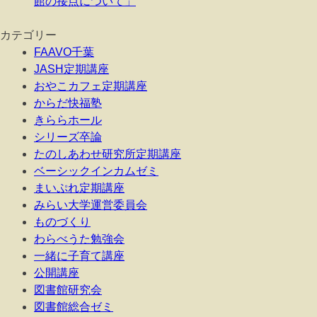
館の接点について」
カテゴリー
FAAVO千葉
JASH定期講座
おやこカフェ定期講座
からだ快福塾
きららホール
シリーズ卒論
たのしあわせ研究所定期講座
ベーシックインカムゼミ
まいぷれ定期講座
みらい大学運営委員会
ものづくり
わらべうた勉強会
一緒に子育て講座
公開講座
図書館研究会
図書館総合ゼミ