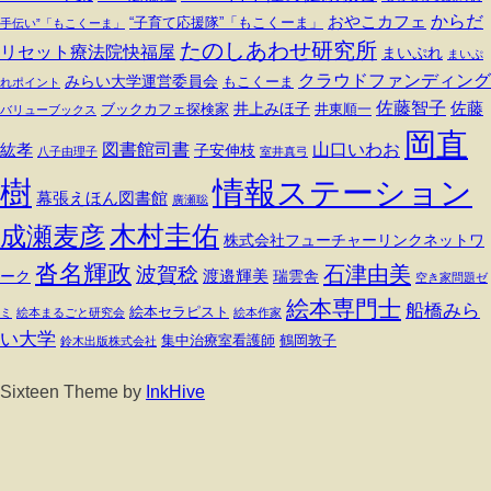
からだ
おやこカフェ
“子育て応援隊”「もこくーま」
手伝い”「もこくーま」
たのしあわせ研究所
リセット療法院快福屋
まいぷれ
まいぷ
クラウドファンディング
みらい大学運営委員会
もこくーま
れポイント
佐藤智子
佐藤
井上みほ子
ブックカフェ探検家
井東順一
バリューブックス
岡直
図書館司書
山口いわお
紘孝
子安伸枝
八子由理子
室井真弓
情報ステーション
樹
幕張えほん図書館
廣瀬聡
成瀬麦彦
木村圭佑
株式会社フューチャーリンクネットワ
沓名輝政
石津由美
波賀稔
渡邉輝美
ーク
瑞雲舎
空き家問題ゼ
絵本専門士
船橋みら
絵本セラピスト
ミ
絵本まるごと研究会
絵本作家
い大学
集中治療室看護師
鶴岡敦子
鈴木出版株式会社
Sixteen Theme by
InkHive