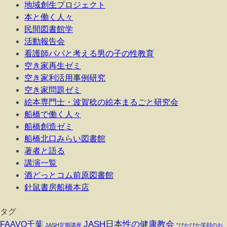
地域創生プロジェクト
本と働く人々
民間図書館学
活動報告会
看護師パパと考える男の子の性教育
空き家再生ゼミ
空き家利活用事例研究
空き家問題ゼミ
絵本専門士・波賀稔の絵本まるごと研究会
船橋で働く人々
船橋創造ゼミ
船橋北口みらい図書館
著者と語る
講演一覧
酒どっとコム前原図書館
針鼠書房船橋本店
タグ
JASH日本性の健康教会
FAAVO千葉
JASH定期講座
“ぴかぴか笑顔のお