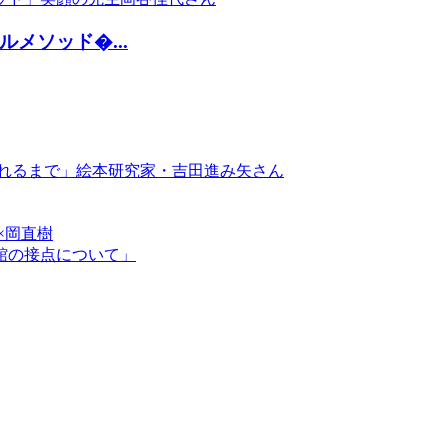
メソッド�...
られるまで」絵本研究家・吉田進み矢さん
×岡直樹
書館の接点について」