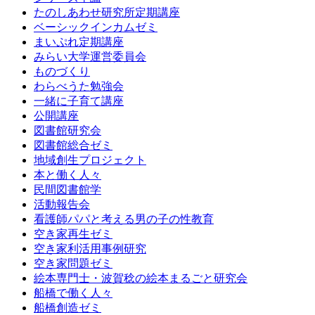
たのしあわせ研究所定期講座
ベーシックインカムゼミ
まいぷれ定期講座
みらい大学運営委員会
ものづくり
わらべうた勉強会
一緒に子育て講座
公開講座
図書館研究会
図書館総合ゼミ
地域創生プロジェクト
本と働く人々
民間図書館学
活動報告会
看護師パパと考える男の子の性教育
空き家再生ゼミ
空き家利活用事例研究
空き家問題ゼミ
絵本専門士・波賀稔の絵本まるごと研究会
船橋で働く人々
船橋創造ゼミ