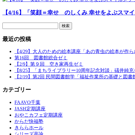
【4/16】「笑顔＝幸せ のしくみ 幸せをよぶスマイル
検
索:
最近の投稿
【4/29】大人のための絵本講座「あの青虫の絵本が作
第16回 図書館総合ゼミ
【2/9】第９回 空き家再生ゼミ
【8/25】「まちライブラリー10周年記念対談」礒井純充
【2/19】第2回 民間図書館学「福祉作業所の基礎と図
カテゴリー
FAAVO千葉
JASH定期講座
おやこカフェ定期講座
からだ快福塾
きららホール
シリーズ卒論