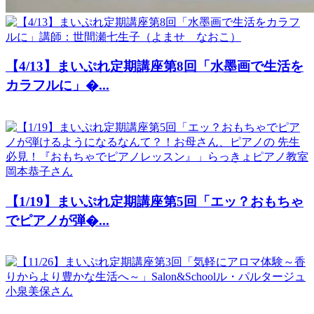
【4/13】まいぷれ定期講座第8回「水墨画で生活を
カラフルに」�...
【1/19】まいぷれ定期講座第5回「エッ？おもちゃ
でピアノが弾�...