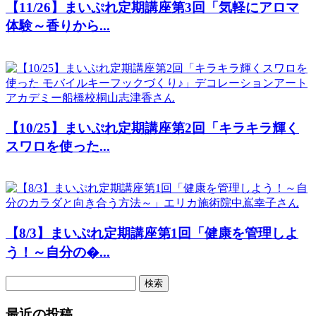
【11/26】まいぷれ定期講座第3回「気軽にアロマ
体験～香りから...
【10/25】まいぷれ定期講座第2回「キラキラ輝く
スワロを使った...
【8/3】まいぷれ定期講座第1回「健康を管理しよ
う！～自分の�...
検
索:
最近の投稿