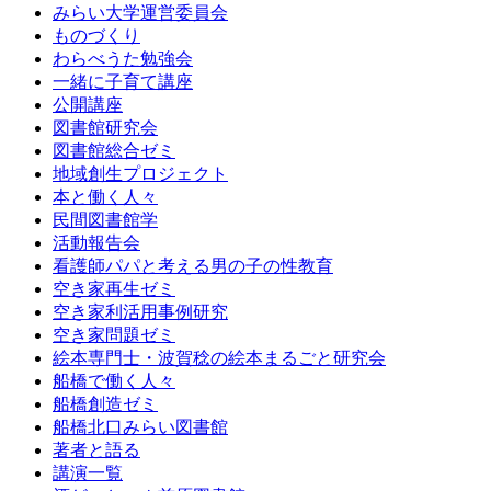
みらい大学運営委員会
ものづくり
わらべうた勉強会
一緒に子育て講座
公開講座
図書館研究会
図書館総合ゼミ
地域創生プロジェクト
本と働く人々
民間図書館学
活動報告会
看護師パパと考える男の子の性教育
空き家再生ゼミ
空き家利活用事例研究
空き家問題ゼミ
絵本専門士・波賀稔の絵本まるごと研究会
船橋で働く人々
船橋創造ゼミ
船橋北口みらい図書館
著者と語る
講演一覧