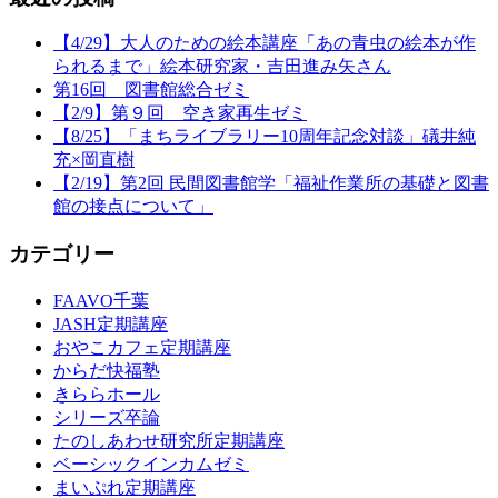
【4/29】大人のための絵本講座「あの青虫の絵本が作
られるまで」絵本研究家・吉田進み矢さん
第16回 図書館総合ゼミ
【2/9】第９回 空き家再生ゼミ
【8/25】「まちライブラリー10周年記念対談」礒井純
充×岡直樹
【2/19】第2回 民間図書館学「福祉作業所の基礎と図書
館の接点について」
カテゴリー
FAAVO千葉
JASH定期講座
おやこカフェ定期講座
からだ快福塾
きららホール
シリーズ卒論
たのしあわせ研究所定期講座
ベーシックインカムゼミ
まいぷれ定期講座