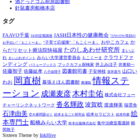
酒どっとコム前原図書館
針鼠書房船橋本店
タグ
FAAVO千葉
JASH日本性の健康教会
JASH定期講座
“ぴかぴか笑顔の
か
おやこカフェ
“子育て応援隊”「もこくーま」
お手伝い”「もこくーま」
たのしあわせ研究所
らだリセット療法院快福屋
まいぷ
クラウドファ
れ
みらい大学運営委員会
もこくーま
まいぷれポイント
ンディング
井上みほ子
ブックカフェ探検家
井東順一
バリューブックス
佐藤智子
図書館司書
山口い
佐藤紘孝
子安伸枝
八子由理子
室井真弓
岡直樹
情報ステ
わお
幕張えほん図書館
廣瀬聡
ーション
木村圭佑
成瀬麦彦
株式会社フュー
沓名輝政
波賀稔
渡邉輝美
チャーリンクネットワーク
瑞雲舎
絵
石津由美
絵本セラピスト
空き家問題ゼミ
絵本まるごと研究会
絵本作家
本専門士
船橋みらい大学
集中治療室看護師
鶴
鈴木出版株式会社
岡敦子
Sixteen Theme by
InkHive