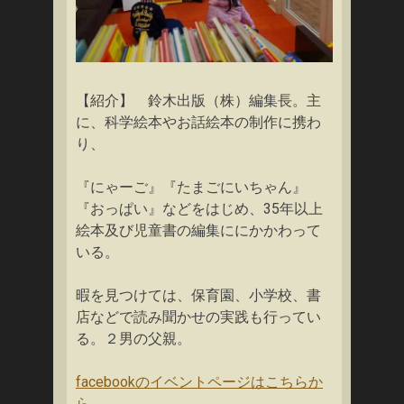
【紹介】 鈴木出版（株）編集長。主
に、科学絵本やお話絵本の制作に携わ
り、
『にゃーご』『たまごにいちゃん』
『おっぱい』などをはじめ、35年以上
絵本及び児童書の編集ににかかわって
いる。
暇を見つけては、保育園、小学校、書
店などで読み聞かせの実践も行ってい
る。２男の父親。
facebookのイベントページはこちらか
ら