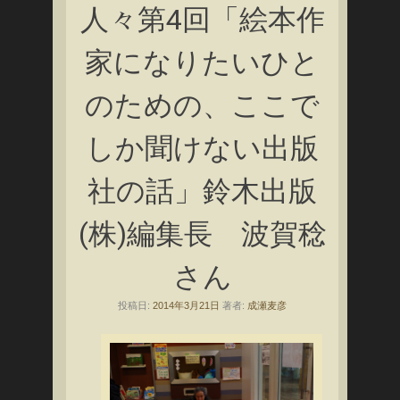
人々第4回「絵本作
家になりたいひと
のための、ここで
しか聞けない出版
社の話」鈴木出版
(株)編集長 波賀稔
さん
投稿日:
2014年3月21日
著者:
成瀬麦彦