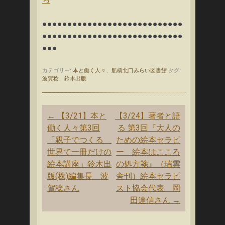
●●●●●●●●●●●●●●●●●●●●●●●●●●●●
●●●●●●●●●●●●●●●●●●●●●●●●●●●●
●●●
カテゴリー:
本と働く人々
、
船橋北口みらい図書館
タグ:
波賀稔
、
鈴木出版
投
←
【3/21】本と
【3/24】著者と語
稿
働く人々第3回
る 第3回『大人の
ナ
「親子でつくる
ための絵本セラピ
ビ
世界で一冊だけの
ー 絵本はこころ
ゲ
絵本講座」鈴木出
の処方箋』（瑞雲
ー
版(株)編集長 波
舎刊）絵本セラピ
シ
賀稔さん
スト協会代表 岡
ョ
田達信さん
→
ン