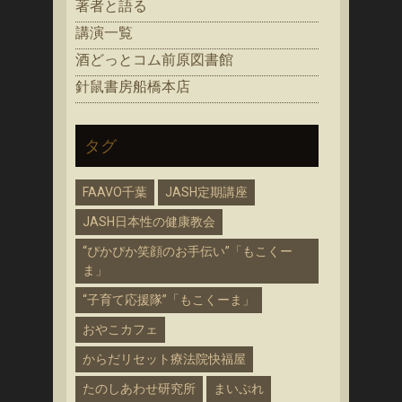
著者と語る
講演一覧
酒どっとコム前原図書館
針鼠書房船橋本店
タグ
FAAVO千葉
JASH定期講座
JASH日本性の健康教会
“ぴかぴか笑顔のお手伝い”「もこくー
ま」
“子育て応援隊”「もこくーま」
おやこカフェ
からだリセット療法院快福屋
たのしあわせ研究所
まいぷれ