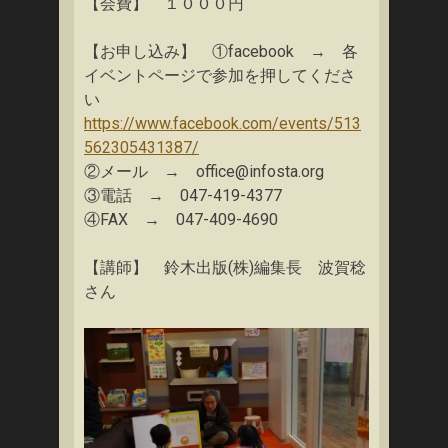
【会費】 １０００円
【お申し込み】 ①facebook → 各
イベントページで参加を押してくださ
い
https://www.facebook.com/events/513
562305431387/
②メール → office@infosta.org
③電話 → 047-419-4377
④FAX → 047-409-4690
【講師】 鈴木出版(株)編集長 波賀稔
さん