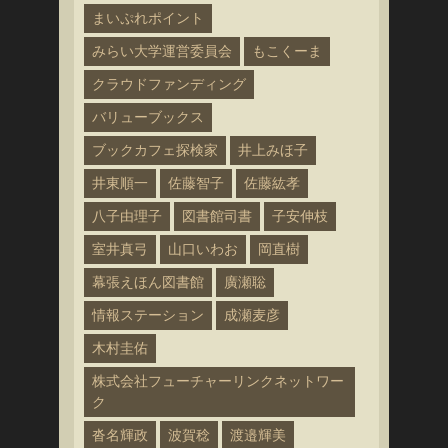
まいぷれポイント
みらい大学運営委員会
もこくーま
クラウドファンディング
バリューブックス
ブックカフェ探検家
井上みほ子
井東順一
佐藤智子
佐藤紘孝
八子由理子
図書館司書
子安伸枝
室井真弓
山口いわお
岡直樹
幕張えほん図書館
廣瀬聡
情報ステーション
成瀬麦彦
木村圭佑
株式会社フューチャーリンクネットワー
ク
沓名輝政
波賀稔
渡邉輝美