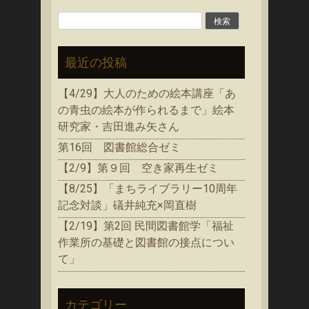
検
索:
最近の投稿
【4/29】大人のための絵本講座「あ
の青虫の絵本が作られるまで」絵本
研究家・吉田進み矢さん
第16回 図書館総合ゼミ
【2/9】第９回 空き家再生ゼミ
【8/25】「まちライブラリー10周年
記念対談」礒井純充×岡直樹
【2/19】第2回 民間図書館学「福祉
作業所の基礎と図書館の接点につい
て」
カテゴリー